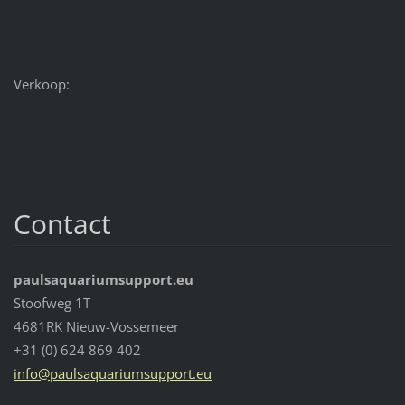
Verkoop:
Contact
paulsaquariumsupport.eu
Stoofweg 1T
4681RK Nieuw-Vossemeer
+31 (0) 624 869 402
info@pau
lsaquari
umsuppor
t.eu